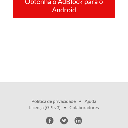
Obtenha o AdBlock para o
Android
Política de privacidade
•
Ajuda
Licença (GPLv3)
•
•
Colaboradores