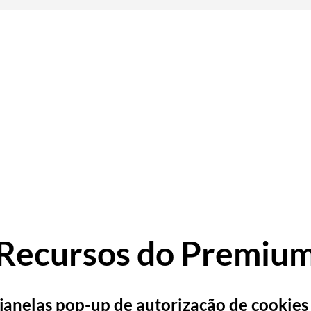
4
 páginas e melhor proteção de
/mês
$
ivacidade
40
/ano
$
Obtenha o Premium
Obtenha o Premium
Você já é premium ou contribuiu antes?
Ative aqui
Recursos do Premiu
janelas pop-up de autorização de cookies