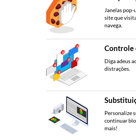
Janelas pop-u
site que visi
navega.
Controle 
Diga adeus ao
distrações.
Substitui
Personalize s
continuar blo
mais!