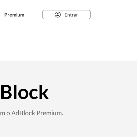
Premium
Entrar
edem que você aceite cookies em
dBlock
up,
om o AdBlock Premium.
o
de