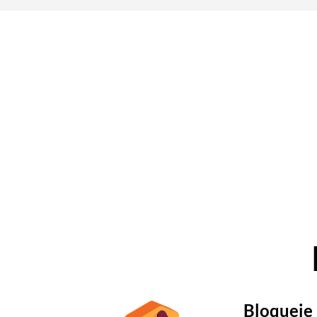
de
pr
Bloqueie 