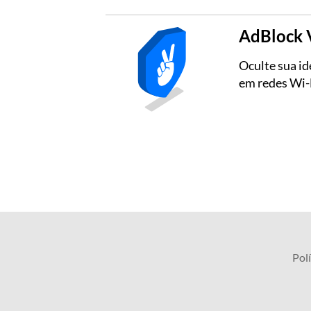
AdBlock
Oculte sua id
em redes Wi-F
Polí